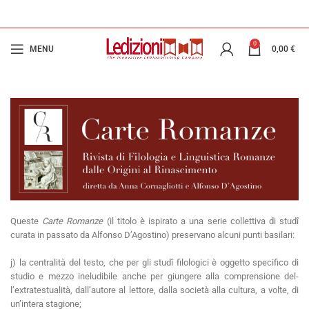
0
MENU
0,00
€
Queste
Carte Romanze
(il titolo è ispirato a una serie collettiva di studî
curata in passato da Alfonso D’Agostino) preservano alcuni punti basilari:
j) la centralità del testo, che per gli studî filologici è oggetto specifico di
studio e mezzo ineludibile anche per giungere alla comprensione del­
l’extratestualità, dall’autore al lettore, dalla società alla cultura, a volte, di
un’intera stagione;