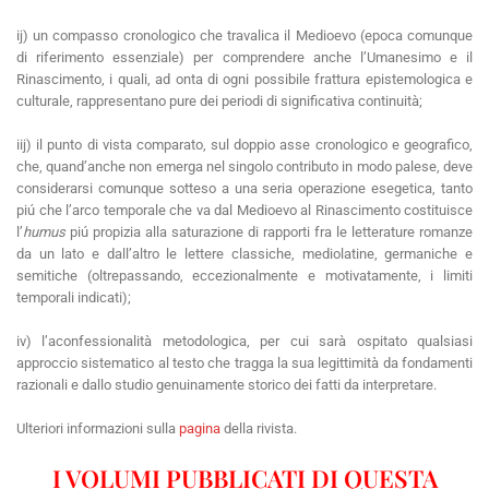
ij) un compasso cronologico che travalica il Medioevo (epoca comunque
di riferimento essenziale) per comprendere anche l’Umanesimo e il
Rinascimento, i quali, ad onta di ogni possibile frattura epistemologica e
culturale, rappresentano pure dei periodi di significativa continuità;
iij) il punto di vista comparato, sul doppio asse cronologico e geografico,
che, quand’anche non emerga nel singolo contributo in modo palese, deve
considerarsi comunque sotteso a una seria operazione esegetica, tanto
piú che l’arco temporale che va dal Medioevo al Rinascimento costituisce
l’
humus
piú propizia alla saturazione di rapporti fra le letterature romanze
da un lato e dall’altro le lettere classiche, mediolatine, germaniche e
semitiche (oltrepassando, eccezionalmente e motivatamente, i limiti
temporali indicati);
iv) l’aconfessionalità metodologica, per cui sarà ospitato qualsiasi
approccio sistematico al testo che tragga la sua legittimità da fondamenti
razionali e dallo studio genuinamente storico dei fatti da interpretare.
Ulteriori informazioni sulla
pagina
della rivista.
I VOLUMI PUBBLICATI DI QUESTA