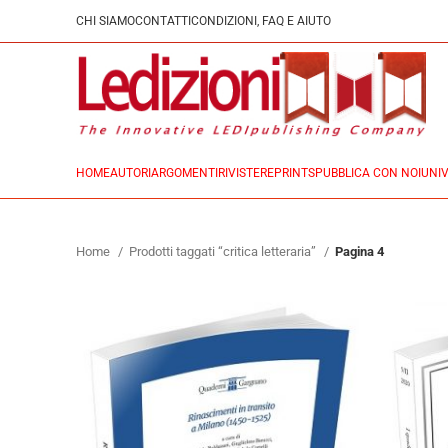
CHI SIAMO
CONTATTI
CONDIZIONI, FAQ E AIUTO
HOME
AUTORI
ARGOMENTI
RIVISTE
REPRINTS
PUBBLICA CON NOI
UNIV
Home
Prodotti taggati “critica letteraria”
Pagina 4