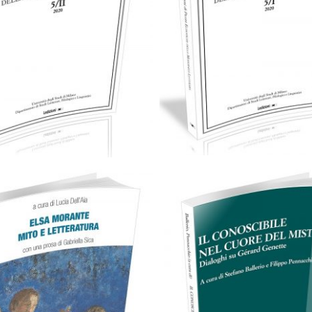
35,00
€
35,00
€
Aggiungi al carrello
Aggiungi al carrello
Cartaceo
eBook in PD