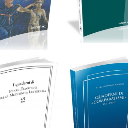
Cartaceo
eBook in PDF
0,00
€
24,00
€
0,00
€
18,00
€
Scegli
Scegli
Cartaceo
eBook in PD
0,00
€
25,00
€
35,00
€