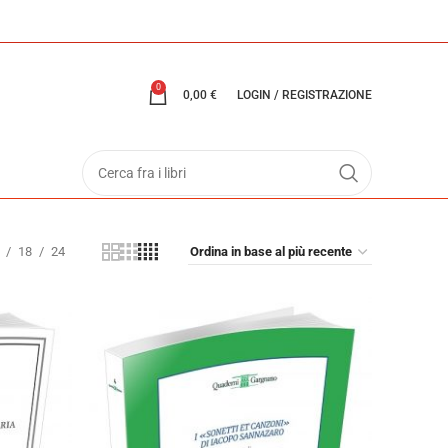
0
0,00
€
LOGIN / REGISTRAZIONE
18
24