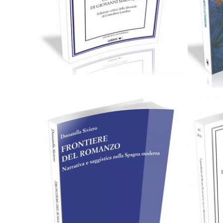
Scegli
Cartaceo
eBook in PDF
0,00
€
22,00
€