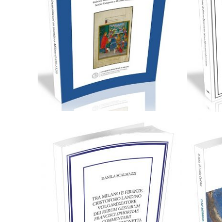
36,00
€
Aggiungi al carrello
Cartaceo
eBook in PDF
0,00
€
48,00
€