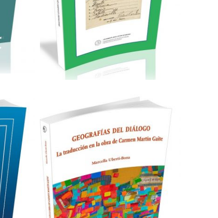
Aggiungi al carrello
Cartaceo
eBook in PDF
F
0,00
€
28,00
€