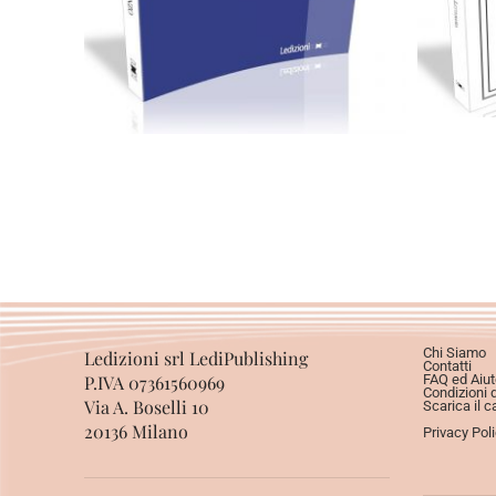
Scegli
Chi Siamo
Ledizioni srl LediPublishing
Contatti
P.IVA 07361560969
FAQ ed Aiut
Condizioni 
Via A. Boselli 10
Scarica il c
20136 Milano
Privacy Pol