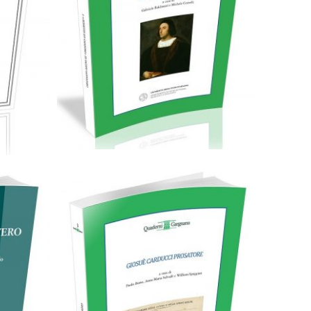
38,00
€
Aggiungi al carrello
F
28,00
€