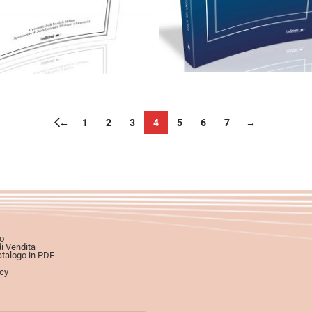
Scegli
Aggiungi al carrello
←
1
2
3
4
5
6
7
→
o
di Vendita
atalogo in PDF
icy