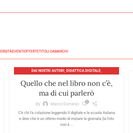
ERSITÀ
EVENTI
OFFERTE
TITOLI OA
MARCHI
DAI NOSTRI AUTORI
,
DIDATTICA DIGITALE
,
EDITORIA: PRESENTE E FUTURO
Quello che nel libro non c’è,
ma di cui parlerò
2
By
Marco Dominici
C'è chi fa colazione leggendo Il digitale e la scuola italiana
e direi che è un ottimo modo di iniziare la giornata (la foto
non è ...