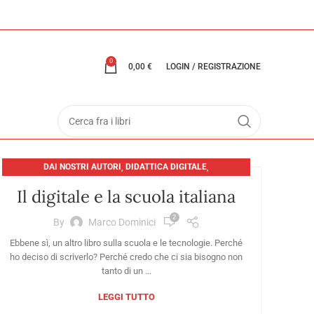
0
0,00
€
LOGIN / REGISTRAZIONE
DAI NOSTRI AUTORI
,
DIDATTICA DIGITALE
,
EDITORIA: PRESENTE E FUTURO
Il digitale e la scuola italiana
2
By
Marco Dominici
Ebbene sì, un altro libro sulla scuola e le tecnologie. Perché
ho deciso di scriverlo? Perché credo che ci sia bisogno non
tanto di un ...
LEGGI TUTTO