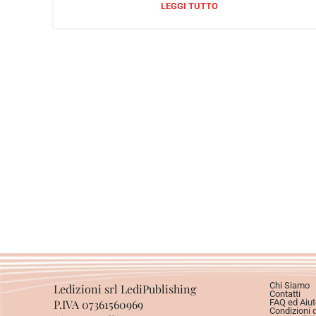
LEGGI TUTTO
Chi Siamo
Ledizioni srl LediPublishing
Contatti
P.IVA 07361560969
FAQ ed Aiut
Condizioni 