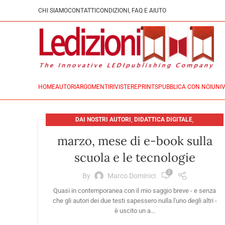
CHI SIAMO
CONTATTI
CONDIZIONI, FAQ E AIUTO
HOME
AUTORI
ARGOMENTI
RIVISTE
REPRINTS
PUBBLICA CON NOI
UNIV
DAI NOSTRI AUTORI
,
DIDATTICA DIGITALE
,
EDITORIA: PRESENTE E FUTURO
,
TECNOLOGIE
marzo, mese di e-book sulla
scuola e le tecnologie
3
By
Marco Dominici
Quasi in contemporanea con il mio saggio breve - e senza
che gli autori dei due testi sapessero nulla l'uno degli altri -
è uscito un a...