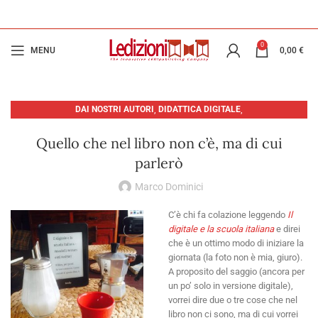
0
MENU
0,00
€
DAI NOSTRI AUTORI
,
DIDATTICA DIGITALE
,
EDITORIA: PRESENTE E FUTURO
Quello che nel libro non c’è, ma di cui
parlerò
Marco Dominici
C’è chi fa colazione leggendo
Il
digitale e la scuola italiana
e direi
che è un ottimo modo di iniziare la
giornata (la foto non è mia, giuro).
A proposito del saggio (ancora per
un po’ solo in versione digitale),
vorrei dire due o tre cose che nel
libro non ci sono, ma di cui vorrei