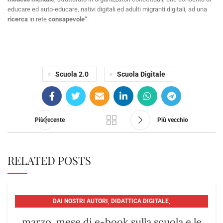
educare ed auto-educare, nativi digitali ed adulti migranti digitali, ad una
ricerca
in rete
consapevole
“.
Scuola 2.0
Scuola Digitale
Più recente
Più vecchio
RELATED POSTS
DAI NOSTRI AUTORI
,
DIDATTICA DIGITALE
,
EDITORIA: PRESENTE E FUTURO
,
TECNOLOGIE
marzo, mese di e-book sulla scuola e le