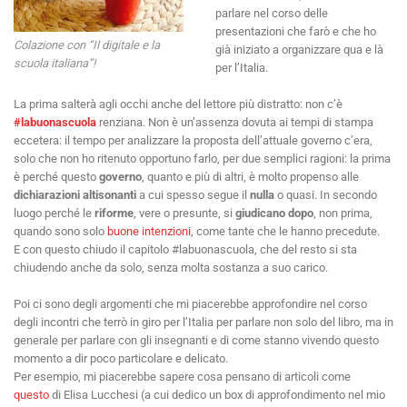
parlare nel corso delle
presentazioni che farò e che ho
Colazione con “Il digitale e la
già iniziato a organizzare qua e là
scuola italiana”!
per l’Italia.
La prima salterà agli occhi anche del lettore più distratto: non c’è
#labuonascuola
renziana. Non è un’assenza dovuta ai tempi di stampa
eccetera: il tempo per analizzare la proposta dell’attuale governo c’era,
solo che non ho ritenuto opportuno farlo, per due semplici ragioni: la prima
è perché questo
governo
, quanto e più di altri, è molto propenso alle
dichiarazioni
altisonanti
a cui spesso segue il
nulla
o quasi. In secondo
luogo perché le
riforme
, vere o presunte, si
giudicano dopo
, non prima,
quando sono solo
buone intenzioni
, come tante che le hanno precedute.
E con questo chiudo il capitolo #labuonascuola, che del resto si sta
chiudendo anche da solo, senza molta sostanza a suo carico.
Poi ci sono degli argomenti che mi piacerebbe approfondire nel corso
degli incontri che terrò in giro per l’Italia per parlare non solo del libro, ma in
generale per parlare con gli insegnanti e di come stanno vivendo questo
momento a dir poco particolare e delicato.
Per esempio, mi piacerebbe sapere cosa pensano di articoli come
questo
di Elisa Lucchesi (a cui dedico un box di approfondimento nel mio