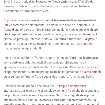
libro) in cui si parla di un
insegnante
“
inesistente
“, come l’Agilulfo del
romanzo di Calvino: un articolo spassosissimo, arguto e che trovo
tristemente e profondamente vero.
Oppure vorrei accennare ai concetti di
transmedialità
e
crossmedialità
(
qui
esposti molto chiaramente) e chiarire che finché si penserà a un
“testo digitale” come un libro in PDF con qualche video o audio, è chiaro
che i ragazzi preferiranno sempre il cartaceo, come amano
titolare
i soliti
giornalisti proni agli interessi editoriali più retrivi e fuorvianti. Il
digitale
è
ben altro, e passa per vie meno lineari, per percorsi tutti da costruire,
magari insieme agli studenti.
Infine, mi piacerebbe affrontare anche il tema del “
fare
“, del
laboratorio
come
ambiente didattico
molto importante perché permette a chi
apprende di avere concretamente tra le mani il risultato del suo processo
di apprendimento. A questo proposito, mi ha intrigato molto
questo articolo
sulla cultura dei “maker” e la scuola, due mondi affatto inconciliabili.
Concludo con un articolo che parla del “
Principio del terzo click
”
interessante già in sé e che si conclude con una frase che riassume uno
dei punti cardinali del mio saggio breve: “la scuola digitale deve porsi
questo obiettivo: costruire un
modello culturale
, più profondamente un
modello mentale
, strutturato in organizzatori concettuali, che consenta di