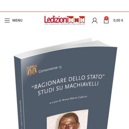
0
MENU
0,00
€