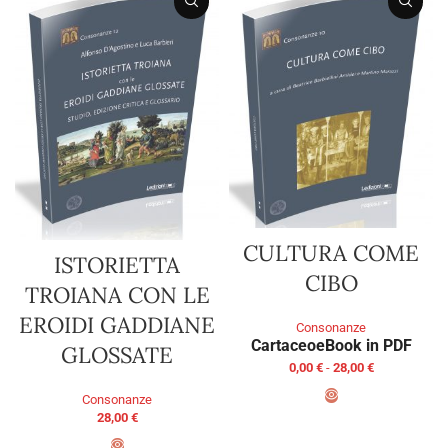
CULTURA COME
ISTORIETTA
CIBO
TROIANA CON LE
EROIDI GADDIANE
Consonanze
Cartaceo
eBook in PDF
GLOSSATE
0,00
€
-
28,00
€
Consonanze
28,00
€
SCEGLI