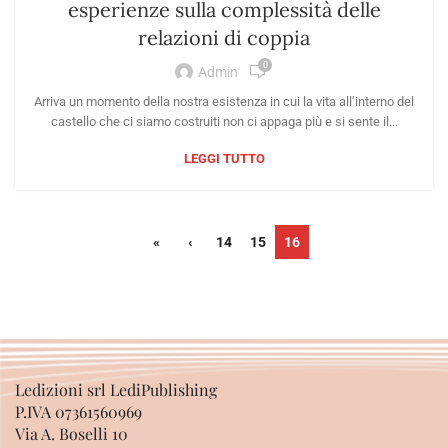
esperienze sulla complessità delle
relazioni di coppia
0
Admin
Arriva un momento della nostra esistenza in cui la vita all’interno del
castello che ci siamo costruiti non ci appaga più e si sente il...
LEGGI TUTTO
«
‹
14
15
16
Ledizioni srl LediPublishing
P.IVA 07361560969
Via A. Boselli 10