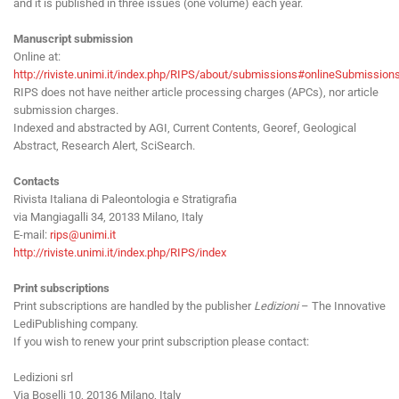
and it is published in three issues (one volume) each year.
Manuscript submission
Online at:
http://riviste.unimi.it/index.php/RIPS/about/submissions#onlineSubmission
RIPS does not have neither article processing charges (APCs), nor article
submission charges.
Indexed and abstracted by AGI, Current Contents, Georef, Geological
Abstract, Research Alert, SciSearch.
Contacts
Rivista Italiana di Paleontologia e Stratigrafia
via Mangiagalli 34, 20133 Milano, Italy
E-mail:
rips@unimi.it
http://riviste.unimi.it/index.php/RIPS/index
Print subscriptions
Print subscriptions are handled by the publisher
Ledizioni
– The Innovative
LediPublishing company.
If you wish to renew your print subscription please contact:
Ledizioni srl
Via Boselli 10, 20136 Milano, Italy